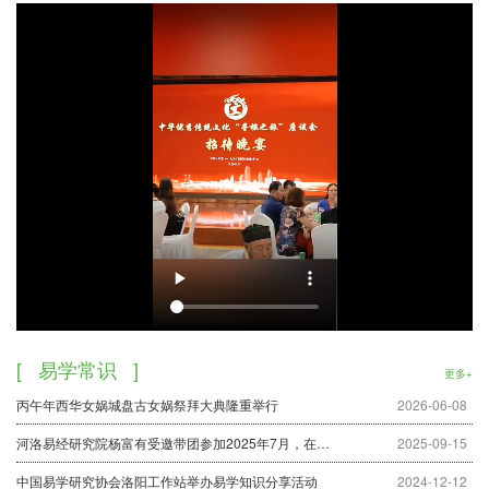
学是一家、“天火同人”的境界。研究会将为洛阳市德易双修
的易学人才提供广阔的施展空间，共同奏响易学服务社会的
强音。
研究会将组织会员开展各种形式的研究、挖掘、互动、
交流活动，将举办各门类的研讨班、 培训班，将召开研讨
会、论坛会，把我省的易学活动开展得丰富多彩。研究会将
搭建起各行各业通往易学智慧殿堂的桥梁，将为各界人士搭
建起与易学交流互动的平台。河南省易学文化研究会洛阳分
会将成为易学同仁温暖的家！
洛阳分会团体理念
文化理念：易学文化重在全民健康。
思维理念：尊重客观、发挥主观、扩展理论。
价值理念：为全民创造健康，为社会创造财富。
工作理念：分会为我搭平台，我为分会添光彩。
易学常识
经营理念： 人才为本，诚信为德，
更多+
服务客户；依法经营。
丙午年西华女娲城盘古女娲祭拜大典隆重举行
2026-06-08
团队理念： 步调一致，团结友善。
河洛易经研究院杨富有受邀带团参加2025年7月，在北京举办的中华传统文化寻根之旅座谈会，本次活动圆满成功！
2025-09-15
团结紧密、虚心务实。
人才理念： 尊重人才，广纳贤才，
中国易学研究协会洛阳工作站举办易学知识分享活动
2024-12-12