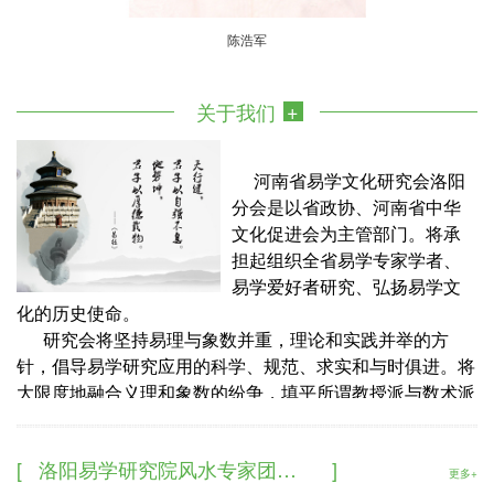
陈浩军
关于我们
河南省易学文化研究会洛阳
分会是以省政协、河南省中华
文化促进会为主管部门。将承
担起组织全省易学专家学者、
易学爱好者研究、弘扬易学文
化的历史使命。
研究会将坚持易理与象数并重，理论和实践并举的方
针，倡导易学研究应用的科学、规范、求实和与时俱进。将
大限度地融合义理和象数的纷争，填平所谓教授派与数术派
的洪沟。研究会将不拒高人，海纳百川，摒弃门派封闭的狭
隘之风。倡导尺有所短、寸有所长、兼容并蓄的优良学风。
洛阳易学研究院风水专家团安阳实地考察风水 1
研究会将打破狭隘的组织观念，倡导学无国界、天下易
更多+