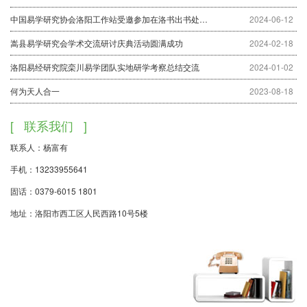
爱心留人，感情留人。
中国易学研究协会洛阳工作站受邀参加在洛书出书处劲德堪扬立牌议式
2024-06-12
伦理理念： 相聚团队，文明礼让，
谦恭和善，爱心常在。
嵩县易学研究会学术交流研讨庆典活动圆满成功
2024-02-18
守法理念： 遵规守法，造福人类社会。
洛阳易经研究院栾川易学团队实地研学考察总结交流
2024-01-02
何为天人合一
2023-08-18
联系我们
联系人：杨富有
手机：13233955641
固话：0379-6015 1801
地址：洛阳市西工区人民西路10号5楼