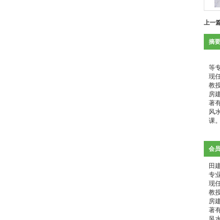
上一
摘
   田建法，大学文化。从事易学研究三十多年，主攻建筑设计、室内环境布局、坟茔立向选址、点穴立向、六爻八卦预测、及
等
现
教
房
著
风
课
会
田
专
现
教
房
著
风