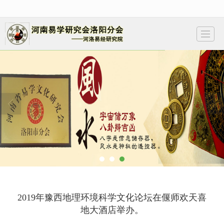
很遗憾，因您的浏览器版本过低导致无法获得最佳浏览体验，推荐下载安装谷歌浏览器！
首页
学会简介
易会会员
会员证书
易学动态
视频讲座
预测项目
联系我们
2019年豫西地理环境科学文化论坛在偃师欢天喜
地大酒店举办。