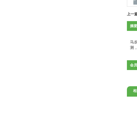
上一
摘
   马农村简介
马
测
会
相